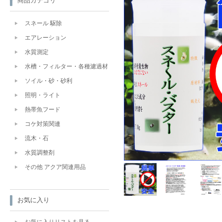
商品カテゴリ
スネール 駆除
エアレーション
水質測定
水槽・フィルター・各種濾過材
ソイル・砂・砂利
照明・ライト
熱帯魚フード
コケ対策関連
流木・石
水質調整剤
その他 アクア関連用品
お気に入り