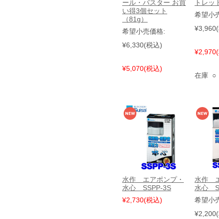
ール・バスター お買
トレッ
い得3個セット
希望小
（81g）
¥3,960
希望小売価格:
¥6,330
(税込)
¥2,970
¥5,070
(税込)
在庫 ○
水作 エアポンプ・
水作 
水心 SSPP-3S
水心 SS
¥2,730
(税込)
希望小
¥2,200