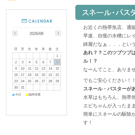
お近くの熱帯魚店、通
2026/08
早速、自慢の水槽にレ
綺麗だなぁ．．．とい
日
月
火
水
木
金
土
あれ？？このツブツブ
1
ル！？
2
3
4
5
6
7
8
9
10
11
12
13
14
15
なーんてこと、ありま
16
17
18
19
20
21
22
でもご安心ください！
23
24
25
26
27
28
29
30
31
スネール
・バスターが
■
■
今日
臨時休業
水草はもちろん、熱帯
エビちゃんが入ったま
簡単にスネールの駆除
す！