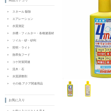
商品カテゴリ
スネール 駆除
エアレーション
水質測定
水槽・フィルター・各種濾過材
ソイル・砂・砂利
照明・ライト
熱帯魚フード
コケ対策関連
流木・石
水質調整剤
その他 アクア関連用品
お気に入り