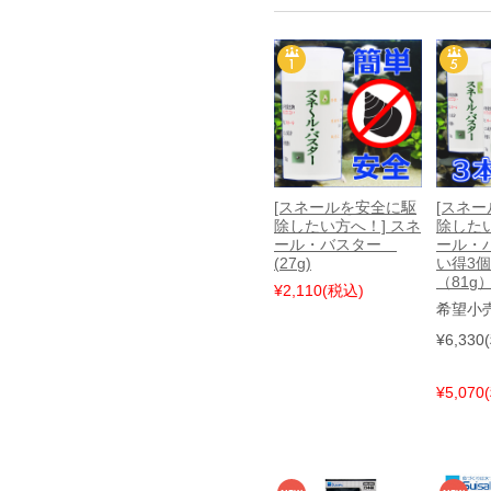
[スネールを安全に駆
[スネ
除したい方へ！] スネ
除したい
ール・バスター
ール・
(27g)
い得3
（81g
¥2,110
(税込)
希望小
¥6,330
¥5,070