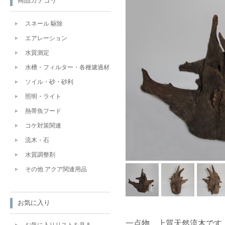
商品カテゴリ
スネール 駆除
エアレーション
水質測定
水槽・フィルター・各種濾過材
ソイル・砂・砂利
照明・ライト
熱帯魚フード
コケ対策関連
流木・石
水質調整剤
その他 アクア関連用品
お気に入り
一点物 上質天然流木です