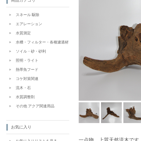
商品カテゴリ
スネール 駆除
エアレーション
水質測定
水槽・フィルター・各種濾過材
ソイル・砂・砂利
照明・ライト
熱帯魚フード
コケ対策関連
流木・石
水質調整剤
その他 アクア関連用品
お気に入り
一点物 上質天然流木です