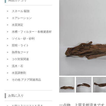
商品カテゴリ
スネール 駆除
エアレーション
水質測定
水槽・フィルター・各種濾過材
ソイル・砂・砂利
照明・ライト
熱帯魚フード
コケ対策関連
流木・石
水質調整剤
その他 アクア関連用品
お気に入り
一点物 上質天然流木です